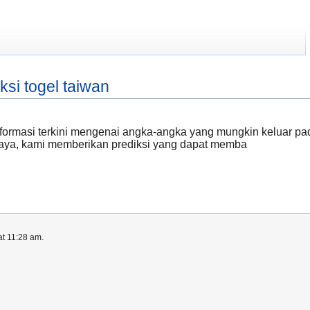
ksi togel taiwan
formasi terkini mengenai angka-angka yang mungkin keluar pad
rcaya, kami memberikan prediksi yang dapat memba
at 11:28 am.