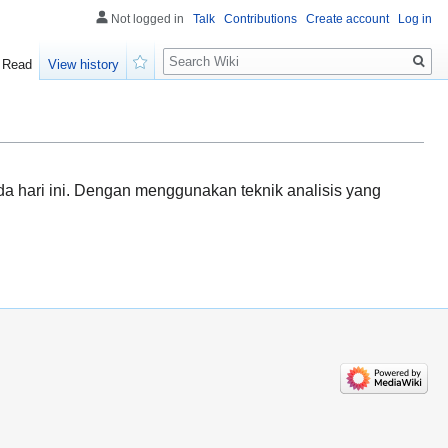
Not logged in
Talk
Contributions
Create account
Log in
Search
Read
View history
Watch
a hari ini. Dengan menggunakan teknik analisis yang